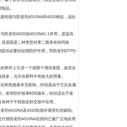
胶制品。
裂性能与防老剂4010NA和4020相似，远比
防老剂4020或4010NA1:1并用，是提高
。其原因是二种类型对苯二胺具有协同效
在早期提供必要的短期防护作用，而防老剂DTPD
边的苯环上引进一个或两个增溶基团，故其在
低得多，允许在胶料中有较大的用量。
硫化和焦烧基本无影响，特别是由于它抗金属
的，发挥防护效果时间最长，特别适合于使
及各种子午线胎及斜交胎中应用。
老剂4010NA及4020轮胎外观变红的缺陷。
代替防老剂4010NA在国内已被广泛地应用