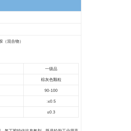
二胺（混合物）
一级品
棕灰色颗粒
90-100
:≤0.5
≤0.3
剂，氯丁胶特佳抗臭氧剂，既是轮胎工业用高