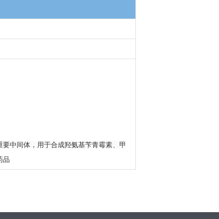
重要中
间体，用于合成羟氨基苄青霉素、甲
药品