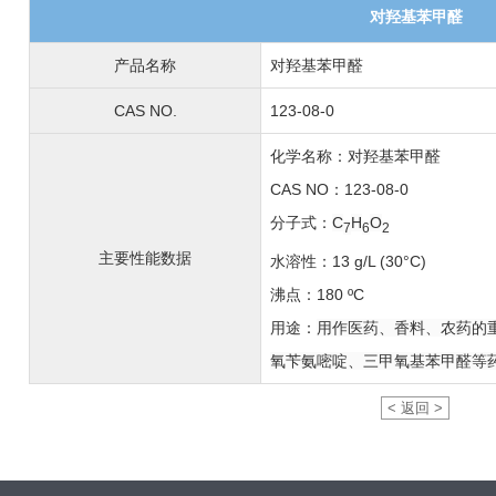
对羟基苯甲醛
产品名称
对羟基苯甲醛
CAS NO.
123-08-0
化学名称：对羟基苯甲醛
CAS NO：123-08-0
分子式：
C
H
O
7
6
2
主要性能数据
水溶性：13 g/L (30°C)
沸点：180 ºC
用途：
用作医药、香料、农药的
氧苄氨嘧啶、三甲氧基苯甲醛等
< 返回 >