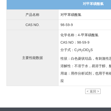
对甲苯磺酰氯
产品名称
对甲苯磺酰氯
CAS NO.
98-59-9
化学名称：4-甲苯磺酰氯
CAS NO：98-59-9
分子式：
C
H
ClO
S
7
7
2
主要性能数据
性状：白色菱状结晶，有刺激性
溶解性：不溶于水，易溶于醇、
用途：
用作分析试剂，也用于有
应
< 返回 >