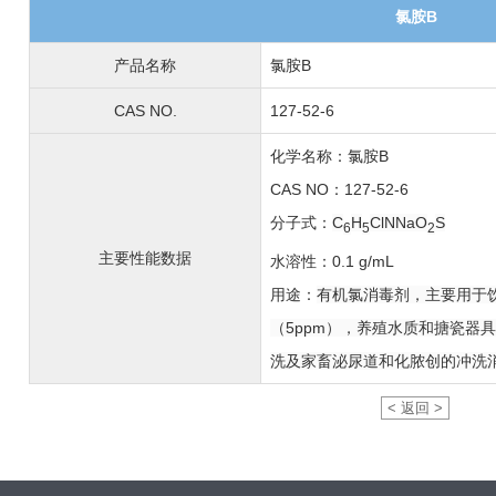
氯胺B
产品名称
氯胺B
CAS NO.
127-52-6
化学名称：氯胺B
CAS NO：127-52-6
分子式：
C
H
ClNNaO
S
6
5
2
主要性能数据
水溶性：0.1 g/mL
用途：
有机氯消毒剂，主要用于
（5ppm），养殖水质和搪瓷器
洗及家畜泌尿道和化脓创的冲洗
< 返回 >